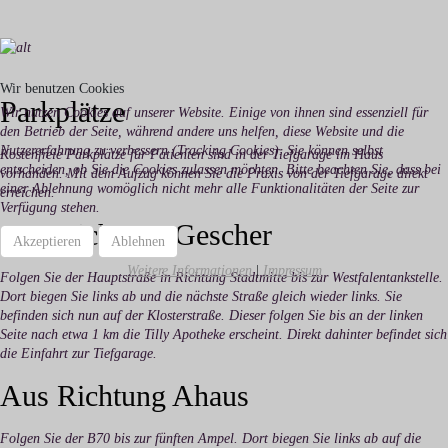
Wir benutzen Cookies
Parkplätze
Wir nutzen Cookies auf unserer Website. Einige von ihnen sind essenziell für
den Betrieb der Seite, während andere uns helfen, diese Website und die
Nutzererfahrung zu verbessern (Tracking Cookies). Sie können selbst
Kostenfreie Parkplätze für Patienten sind in der Tiefgarage im Haus
entscheiden, ob Sie die Cookies zulassen möchten. Bitte beachten Sie, dass bei
vorhanden. Mit dem Aufzug können Sie die Praxis von der Tiefgarage direkt
einer Ablehnung womöglich nicht mehr alle Funktionalitäten der Seite zur
erreichen.
Verfügung stehen.
Aus Richtung Gescher
Akzeptieren
Ablehnen
Weitere Informationen
|
Impressum
Folgen Sie der Hauptstraße in Richtung Stadtmitte bis zur Westfalentankstelle.
Dort biegen Sie links ab und die nächste Straße gleich wieder links. Sie
befinden sich nun auf der Klosterstraße. Dieser folgen Sie bis an der linken
Seite nach etwa 1 km die Tilly Apotheke erscheint. Direkt dahinter befindet sich
die Einfahrt zur Tiefgarage.
Aus Richtung Ahaus
Folgen Sie der B70 bis zur fünften Ampel. Dort biegen Sie links ab auf die