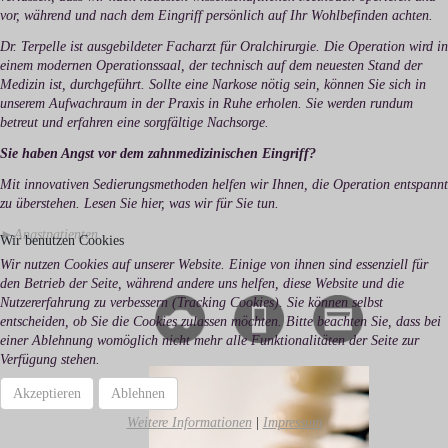
vor, während und nach dem Eingriff persönlich auf Ihr Wohlbefinden achten.
Dr. Terpelle ist ausgebildeter Facharzt für Oralchirurgie. Die Operation wird in
einem modernen Operationssaal, der technisch auf dem neuesten Stand der
Medizin ist, durchgeführt. Sollte eine Narkose nötig sein, können Sie sich in
unserem Aufwachraum in der Praxis in Ruhe erholen. Sie werden rundum
betreut und erfahren eine sorgfältige Nachsorge.
Sie haben Angst vor dem zahnmedizinischen Eingriff?
Mit innovativen Sedierungsmethoden helfen wir Ihnen, die Operation entspannt
zu überstehen. Lesen Sie hier, was wir für Sie tun.
►Angstpatienten
Wir benutzen Cookies
Wir nutzen Cookies auf unserer Website. Einige von ihnen sind essenziell für
den Betrieb der Seite, während andere uns helfen, diese Website und die
Nutzererfahrung zu verbessern (Tracking Cookies). Sie können selbst
entscheiden, ob Sie die Cookies zulassen möchten. Bitte beachten Sie, dass bei
einer Ablehnung womöglich nicht mehr alle Funktionalitäten der Seite zur
Verfügung stehen.
Akzeptieren
Ablehnen
Weitere Informationen
|
Impressum